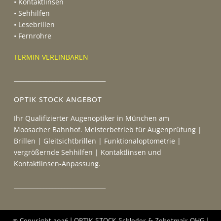
• Kontaktlinsen
• Sehhilfen
• Lesebrillen
• Fernrohre
TERMIN VEREINBAREN
_______________________________
OPTIK STOCK ANGEBOT
Ihr Qualifizierter Augenoptiker in München am
Moosacher Bahnhof. Meisterbetrieb für Augenprüfung |
Brillen | Gleitsichtbrillen | Funktionaloptometrie |
vergrößernde Sehhilfen | Kontaktlinsen und
Kontaktlinsen-Anpassung.
_______________________________
© Copyright 2026 | OPTIK STOCK Schloder & Zehetmair OHG |