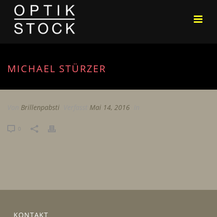
MICHAEL STÜRZER
Von
Brillenpabsti
Verfasst
Mai 14, 2016
In
0
KONTAKT