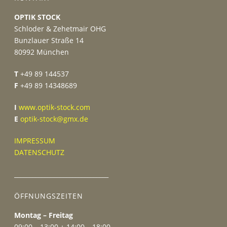
OPTIK STOCK
Schloder & Zehetmair OHG
Bunzlauer Straße 14
80992 München
T
+49 89 144537
F
+49 89 14348689
I
www.optik-stock.com
E
optik-stock@gmx.de
IMPRESSUM
DATENSCHUTZ
_______________________________
ÖFFNUNGSZEITEN
Montag – Freitag
09:00 – 13:00 + 14:00 – 18:00